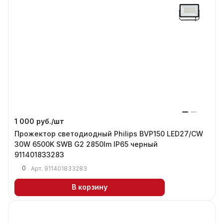
1 000 руб./
шт
Прожектор светодиодный Philips BVP150 LED27/СW
30W 6500K SWB G2 2850lm IP65 черный
911401833283
0
Арт.
911401833283
В корзину