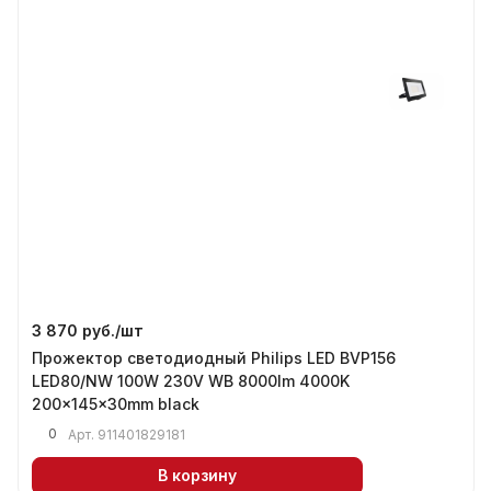
3 870 руб./
шт
Прожектор светодиодный Philips LED BVP156
LED80/NW 100W 230V WB 8000lm 4000K
200x145x30mm black
0
Арт.
911401829181
В корзину