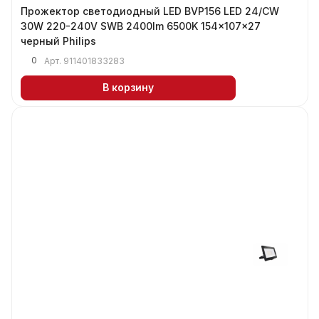
Прожектор светодиодный LED BVP156 LED 24/СW
30W 220-240V SWB 2400lm 6500K 154x107x27
черный Philips
0
Арт.
911401833283
В корзину