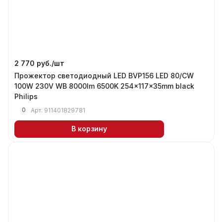
2 770 руб./
шт
Прожектор светодиодный LED BVP156 LED 80/CW
100W 230V WB 8000lm 6500K 254x117x35mm black
Philips
0
Арт.
911401829781
В корзину