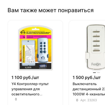
Вам также может понравиться
1 100 руб./
шт
1 500 руб./
шт
Y4 Контроллер-пульт
Выключатель
управления для
дистанционный 2
осветительного
1000W 4-хканаль
оборудования 4 канала
с пультом управл
0
0
Арт.
23263
Elektrostandard
TM74