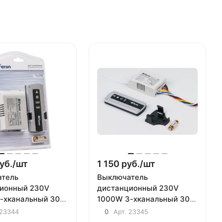
уб./
шт
1 150 руб./
шт
атель
Выключатель
ионный 230V
дистанционный 230V
-хканальный 30м
1000W 3-хканальный 30м
ом управления,
с пультом управления,
23344
0
Арт.
23345
TM76