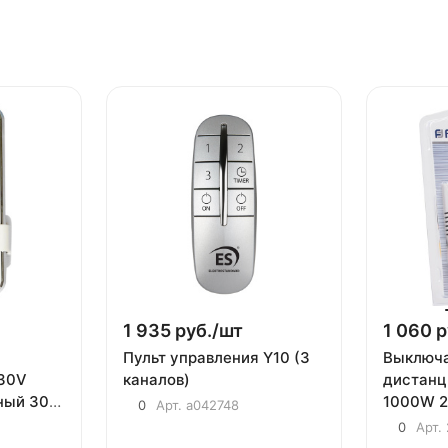
1 935 руб./
шт
1 060 р
Пульт управления Y10 (3
Выключ
30V
каналов)
дистанц
ный 30м
1000W 2
0
Арт.
a042748
ения,
с пульт
0
Арт.
TM75