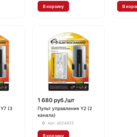
В корзину
В корз
1 680 руб./
шт
 Y7 (3
Пульт управления Y2 (2
канала)
0
Арт.
a024433
В корзину