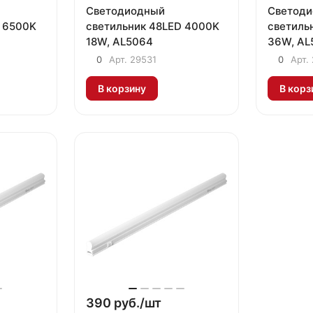
Светодиодный
Светод
 6500K
светильник 48LED 4000K
светиль
18W, AL5064
36W, AL
0
Арт.
29531
0
Арт.
В корзину
В корз
390 руб./
шт