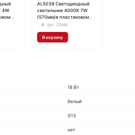
дный
AL5038 Светодиодный
K 4W
светильник 4000K 7W
овом
(570мм)в пластиковом
чателем
корпусе с выключателем
0
Арт.
27946
м
и сетевым шнуром
В корзину
18 Вт
белый
G13
нет