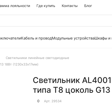
амма лояльности
Где купить
Контакты
Блог
выключатели
Кабель и провод
Модульные устройства
Шкафы и
Светильники линейные светодиодные
13 18Вт (1230х33х17мм)
Светильник AL4001
типа Т8 цоколь G13
0
Арт.
29534