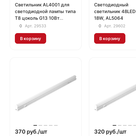
Светильник AL4001 для
Светодиодный
светодиодной лампы типа
светильник 48LED
Т8 цоколь G13 10Вт
18W, AL5064
(625х33х17мм)
0
Арт.
29533
0
Арт.
29602
В корзину
В корзину
370 руб./
шт
320 руб./
шт