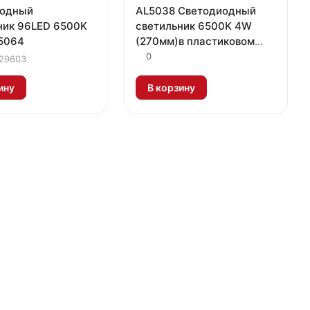
иодный
AL5038 Светодиодный
ник 96LED 6500K
светильник 6500K 4W
5064
(270мм)в пластиковом
корпусе с выключателем
0
29603
и сетевым шнуром
ину
В корзину