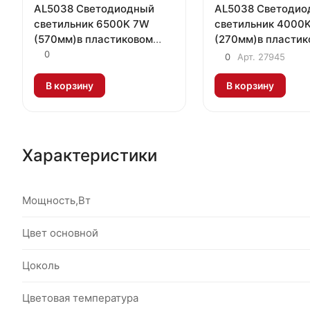
AL5038 Светодиодный
AL5038 Светодио
светильник 6500K 7W
светильник 4000
(570мм)в пластиковом
(270мм)в пластик
корпусе с выключателем
корпусе с выклю
0
0
Арт.
27945
и сетевым шнуром
и сетевым шнуро
В корзину
В корзину
Характеристики
Мощность,Вт
Цвет основной
Цоколь
Цветовая температура