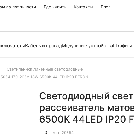
амма лояльности
Где купить
Контакты
Блог
выключатели
Кабель и провод
Модульные устройства
Шкафы и
Светильники линейные светодиодные
5054 170-265V 18W 6500K 44LED IP20 FERON
Светодиодный свет
рассеиватель мато
6500K 44LED IP20 
0
Арт.
29654