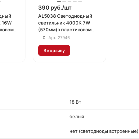
390 руб./
шт
дный
AL5038 Светодиодный
K 16W
светильник 4000K 7W
иковом
(570мм)в пластиковом
чателем
корпусе с выключателем
0
Арт.
27946
и сетевым шнуром
В корзину
18 Вт
белый
нет (светодиоды встроенные)