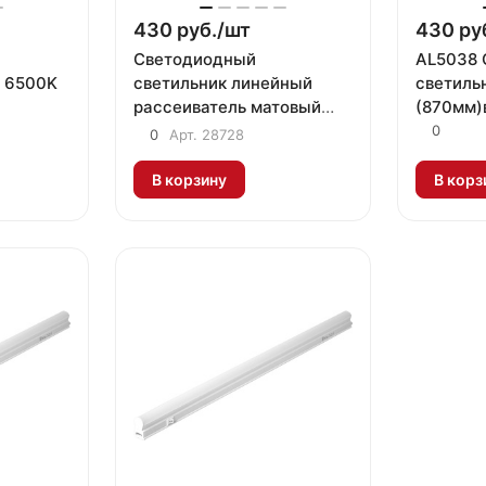
430 руб./
шт
430 ру
Светодиодный
AL5038 
D 6500K
светильник линейный
светиль
рассеиватель матовый
(870мм)
AL5054 170-265V 18W
корпусе
0
0
Арт.
28728
4500K 44LED IP20 FERON
и сетев
В корзину
В корз