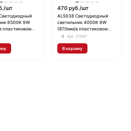
б./
шт
470 руб./
шт
Светодиодный
AL5038 Светодиодный
ник 6500K 9W
светильник 4000K 9W
в пластиковом
(870мм)в пластиковом
 с выключателем
корпусе с выключателем
0
Арт.
27947
ым шнуром
и сетевым шнуром
ину
В корзину