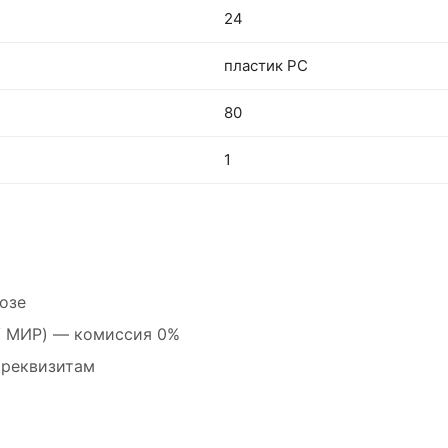
24
пластик PC
80
1
озе
 / МИР) — комиссия 0%
 реквизитам