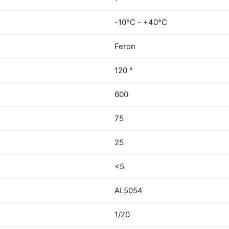
-10°C - +40°C
Feron
120 °
600
75
25
<5
AL5054
1/20