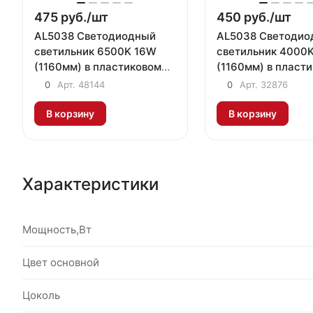
475 руб./
шт
450 руб./
шт
AL5038 Светодиодный
AL5038 Светодио
светильник 6500K 16W
светильник 4000
(1160мм) в пластиковом
(1160мм) в пласт
корпусе с выключателем
корпусе с выклю
0
Арт.
48144
0
Арт.
32876
и сет. шнуром
и сет. шнуром
В корзину
В корзину
Характеристики
Мощность,Вт
Цвет основной
Цоколь