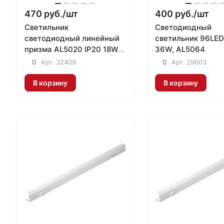
470 руб./
шт
400 руб./
шт
Светильник
Светодиодный
светодиодный линейный
светильник 96LE
призма AL5020 IP20 18W
36W, AL5064
4000K 600*23*60мм
0
Арт.
32409
0
Арт.
29603
Feron
В корзину
В корзину