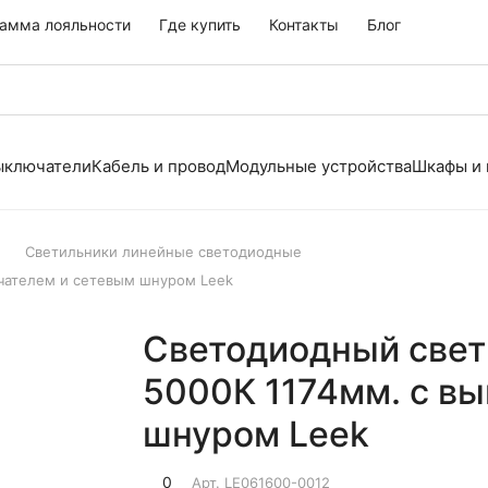
амма лояльности
Где купить
Контакты
Блог
выключатели
Кабель и провод
Модульные устройства
Шкафы и
Светильники линейные светодиодные
ючателем и сетевым шнуром Leek
Светодиодный свет
5000К 1174мм. с в
шнуром Leek
0
Арт.
LE061600-0012