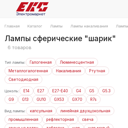
Главная
Каталог
Лампы
Лампы накаливания
Лампы
Лампы сферические "шарик"
6 товаров
Тип лампы:
Галогенная
Люминесцентная
Металлогалогенная
Накаливания
Ртутная
Светодиодная
Цоколь:
E14
E27
E27-E40
G4
G5
G5.3
G9
G13
GU10
GX53
GX70
R7s
Вид лампы:
капсульная
линейная двухцокольная
промышленная
рефлекторная
свеча