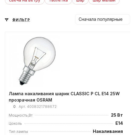
свеча на ветру
таблетка
шар
шар малый
Сначала популярные
ФИЛЬТР
Лампа накаливания шарик CLASSIC P CL E14 25W
прозрачная OSRAM
0
Арт.
4008321788672
25 Вт
Мощность,Вт
E14
Цоколь
Накаливания
Тип лампы