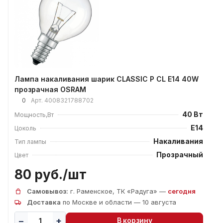
Лампа накаливания шарик CLASSIC P CL E14 40W
прозрачная OSRAM
0
Арт.
4008321788702
40 Вт
Мощность,Вт
E14
Цоколь
Накаливания
Тип лампы
Прозрачный
Цвет
80 руб./
шт
Самовывоз:
г. Раменское, ТК «Радуга» —
сегодня
Доставка
по Москве и области — 10 августа
В корзину