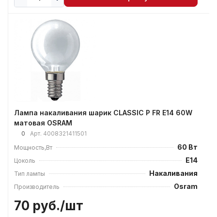
Лампа накаливания шарик CLASSIC P FR E14 60W
матовая OSRAM
0
Арт.
4008321411501
60 Вт
Мощность,Вт
E14
Цоколь
Накаливания
Тип лампы
Osram
Производитель
70 руб./
шт