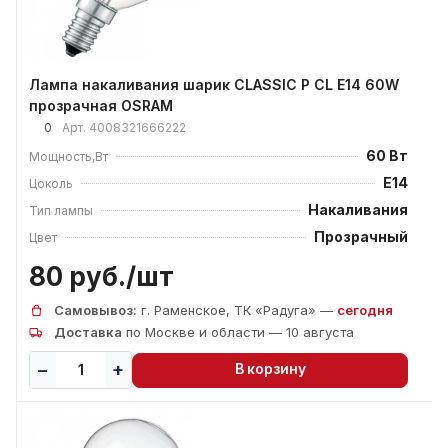
Лампа накаливания шарик CLASSIC P CL E14 60W
прозрачная OSRAM
0
Арт.
4008321666222
60 Вт
Мощность,Вт
E14
Цоколь
Накаливания
Тип лампы
Прозрачный
Цвет
80 руб./
шт
Самовывоз:
г. Раменское, ТК «Радуга» —
сегодня
Доставка
по Москве и области — 10 августа
В корзину