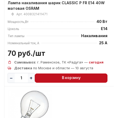
Лампа накаливания шарик CLASSIC P FR E14 40W
матовая OSRAM
0
Арт.
4008321411471
40 Вт
Мощность,Вт
E14
Цоколь
Накаливания
Тип лампы
25 А
Номинальный ток, А
70 руб./
шт
Самовывоз:
г. Раменское, ТК «Радуга» —
сегодня
Доставка
по Москве и области — 10 августа
В корзину