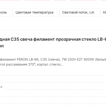
коль
Цветовая температура
Световой поток, Lm
Н
дная C35 свеча филамент прозрачная стекло LB-
on
филамент FERON LB-66, C35 (свеча), 7W 230V E27 4000К (белый
гол рассеивания 270°, корпус стекло…
ра