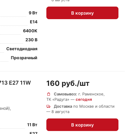
В корзину
9 Вт
E14
6400K
230 В
Светодиодная
Прозрачный
160 руб./
шт
713 E27 11W
Самовывоз:
г. Раменское,
ТК «Радуга» —
сегодня
Доставка
по Москве и области
ной),
— 8 августа
В корзину
11 Вт
E27