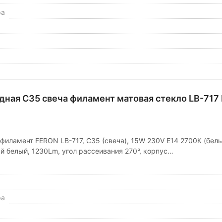
ра
дная C35 свеча филамент матовая стекло LB-717
филамент FERON LB-717, C35 (свеча), 15W 230V E14 2700К (белы
й белый, 1230Lm, угол рассеивания 270°, корпус…
ра