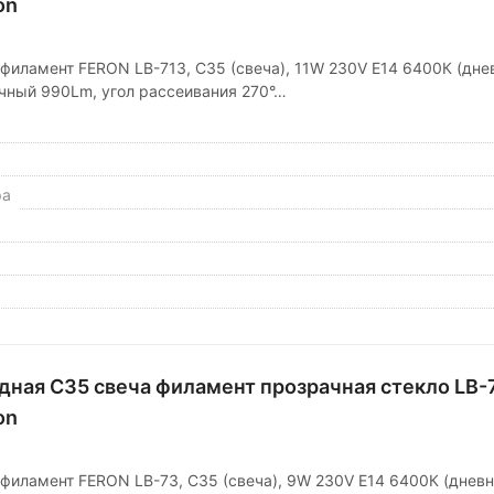
on
филамент FERON LB-713, C35 (свеча), 11W 230V E14 6400К (днев
чный 990Lm, угол рассеивания 270°…
ра
дная C35 свеча филамент прозрачная стекло LB-
on
филамент FERON LB-73, C35 (свеча), 9W 230V E14 6400К (дневн