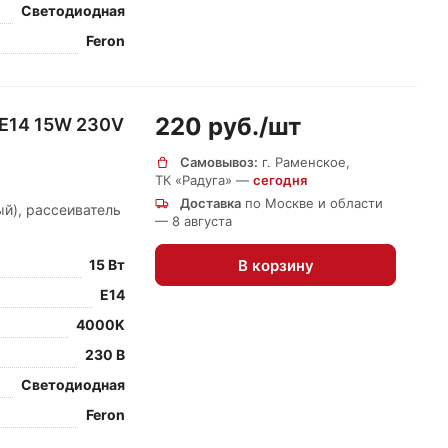
Светодиодная
Feron
220 руб./
шт
 E14 15W 230V
Самовывоз:
г. Раменское,
ТК «Радуга» —
сегодня
Доставка
по Москве и области
й), рассеиватель
— 8 августа
В корзину
15 Вт
E14
4000K
230 В
Светодиодная
Feron