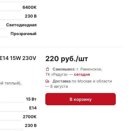
6400K
230 В
Светодиодная
Прозрачный
220 руб./
шт
 E14 15W 230V
Самовывоз:
г. Раменское,
ТК «Радуга» —
сегодня
Доставка
по Москве и области
й теплый),
— 8 августа
В корзину
15 Вт
E14
2700K
230 В