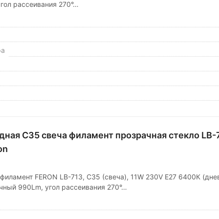
гол рассеивания 270°…
ра
дная C35 свеча филамент прозрачная стекло LB-
on
филамент FERON LB-713, C35 (свеча), 11W 230V E27 6400К (днев
чный 990Lm, угол рассеивания 270°…