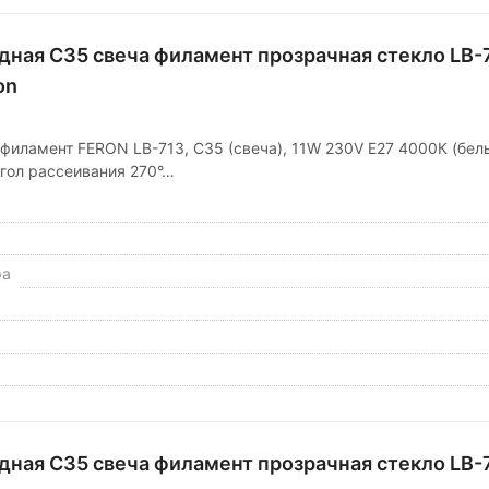
дная C35 свеча филамент прозрачная стекло LB-
on
филамент FERON LB-713, C35 (свеча), 11W 230V E27 4000К (бел
гол рассеивания 270°…
ра
ная C35 свеча филамент прозрачная стекло LB-