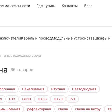
амма лояльности
Где купить
Контакты
Блог
выключатели
Кабель и провод
Модульные устройства
Шкафы и
мпы светодиодные свеча
ча
66 товаров
логенная
Накаливания
Ртутная
Светодиодная
9
G13
GU10
GX53
GX70
R7s
омышленная
рефлекторная
свеча
свеча на ветру
та