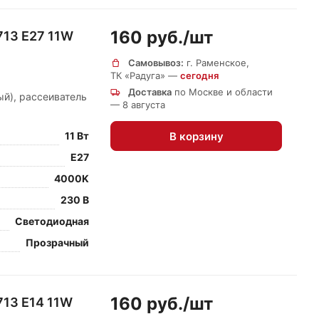
160 руб./
шт
713 E27 11W
Самовывоз:
г. Раменское,
ТК «Радуга» —
сегодня
Доставка
по Москве и области
ый), рассеиватель
— 8 августа
В корзину
11 Вт
E27
4000K
230 В
Светодиодная
Прозрачный
160 руб./
шт
713 E14 11W