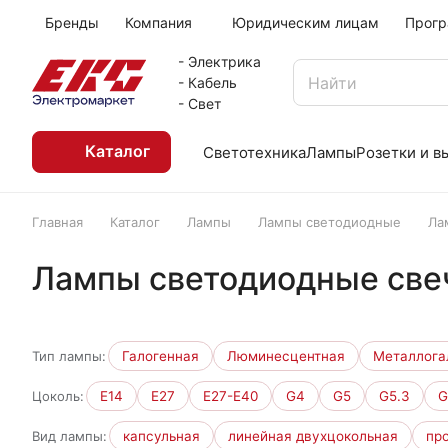
Бренды
Компания
Юридическим лицам
Прогр
- Электрика
- Кабель
- Свет
Каталог
Светотехника
Лампы
Розетки и 
Главная
Каталог
Лампы
Лампы светодиодные
Ла
Лампы светодиодные све
Тип лампы:
Галогенная
Люминесцентная
Металлога
Цоколь:
E14
E27
E27-E40
G4
G5
G5.3
G
Вид лампы:
капсульная
линейная двухцокольная
пр