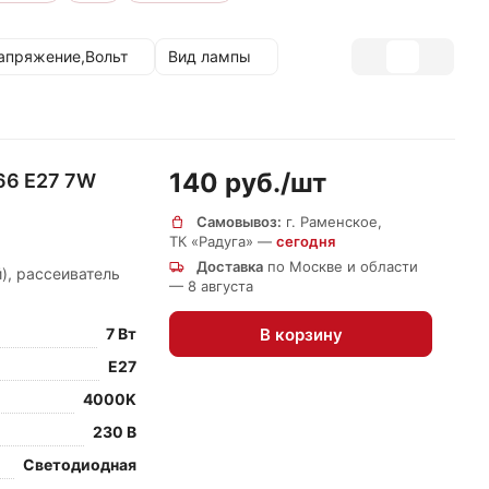
апряжение,Вольт
Вид лампы
140 руб./
шт
66 E27 7W
Самовывоз:
г. Раменское,
ТК «Радуга» —
сегодня
Доставка
по Москве и области
), рассеиватель
— 8 августа
В корзину
7 Вт
E27
4000K
230 В
Светодиодная