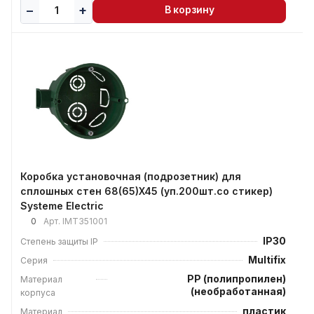
В корзину
Коробка установочная (подрозетник) для
сплошных стен 68(65)X45 (уп.200шт.со стикер)
Systeme Electric
0
Арт.
IMT351001
IP30
Степень защиты IP
Multifix
Серия
PP (полипропилен)
Материал
(необработанная)
корпуса
пластик
Материал