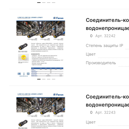
Соединитель-ко
водонепроницае
0
Арт.
32242
Степень защиты IP
Цвет
Производитель
Соединитель-ко
водонепроницае
0
Арт.
32243
Цвет