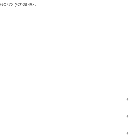
ческих условиях.
+
?
+
+