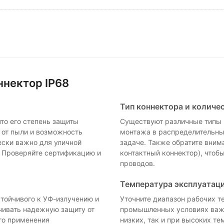
нектор IP68
Тип коннектора и количе
то его степень защиты
Существуют различные типы к
у от пыли и возможность
монтажа в распределительны
ески важно для уличной
задаче. Также обратите вним
 Проверяйте сертификацию и
контактный коннектор), что
проводов.
Температура эксплуатац
стойчивого к УФ-излучению и
Уточните диапазон рабочих т
чивать надежную защиту от
промышленных условиях важн
го применения
низких, так и при высоких те