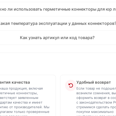
но ли использовать герметичные коннекторы для юр л
Какая температура эксплуатации у данных коннекторов
Как узнать артикул или код товара?
антия качества
Удобный возврат
наша продукция, включая
Если товар не подоше
метичные коннекторы,
возникли сомнения, в
тветствует заявленным
оформить возврат в со
дартам качества и имеет
с законодательством Р
антию от производителей. Мы
стремимся сделать пр
длагаем только проверенные
покупки максимально