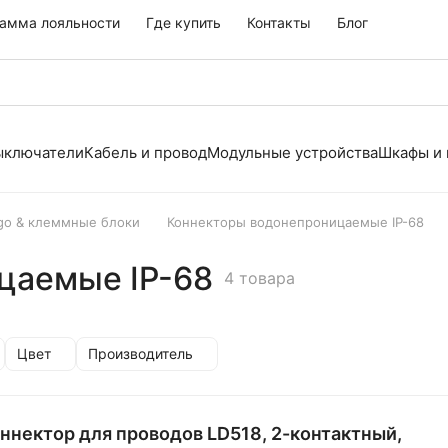
амма лояльности
Где купить
Контакты
Блог
выключатели
Кабель и провод
Модульные устройства
Шкафы и
o & клеммные блоки
Коннекторы водонепроницаемые IP-68
цаемые IP-68
4 товара
Цвет
Производитель
ннектор для проводов LD518, 2-контактный,