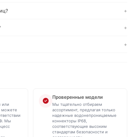
иц?
+
?
+
+
Проверенные модели
л или
Мы тщательно отбираем
ы можете
ассортимент, предлагая только
ответствии
надежные водонепроницаемые
Ф. Мы
коннекторы IP68,
оцесс
соответствующие высоким
стандартам безопасности и