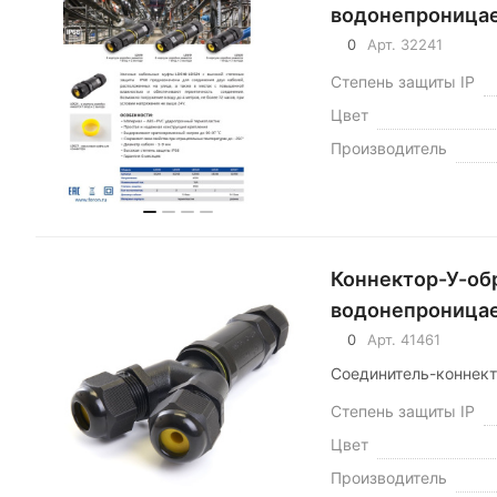
водонепроницае
0
Арт.
32241
Степень защиты IP
Цвет
Производитель
Коннектор-У-обр
водонепроница
0
Арт.
41461
Соединитель-коннект
Степень защиты IP
Цвет
Производитель