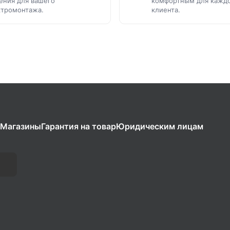
ения для вашего
комфортным для кажд
ктромонтажа.
клиента.
Магазины
Гарантия на товар
Юридическим лицам