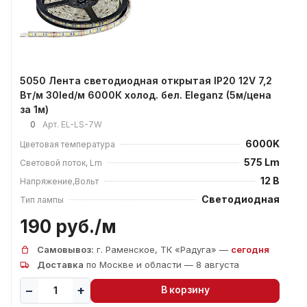
5050 Лента светодиодная открытая IP20 12V 7,2
Вт/м 30led/м 6000К холод. бел. Eleganz (5м/цена
за 1м)
0
Арт.
EL-LS-7W
6000K
Цветовая температура
575 Lm
Световой поток, Lm
12 В
Напряжение,Вольт
Светодиодная
Тип лампы
190 руб./
м
Самовывоз:
г. Раменское, ТК «Радуга» —
сегодня
Доставка
по Москве и области — 8 августа
В корзину