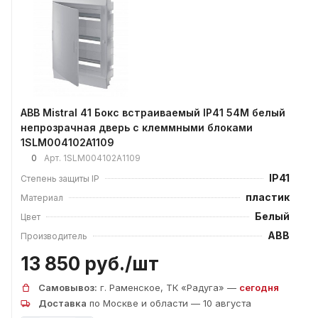
ABB Mistral 41 Бокс встраиваемый IP41 54М белый
непрозрачная дверь с клеммными блоками
1SLM004102A1109
0
Арт.
1SLM004102A1109
IP41
Степень защиты IP
пластик
Материал
Белый
Цвет
ABB
Производитель
13 850 руб./
шт
Самовывоз:
г. Раменское, ТК «Радуга» —
сегодня
Доставка
по Москве и области — 10 августа