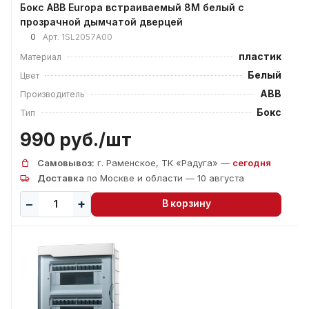
Бокс ABB Europa встраиваемый 8М белый с
прозрачной дымчатой дверцей
0
Арт.
1SL2057А00
пластик
Материал
Белый
Цвет
ABB
Производитель
Бокс
Тип
990 руб./
шт
Самовывоз:
г. Раменское, ТК «Радуга» —
сегодня
Доставка
по Москве и области — 10 августа
В корзину