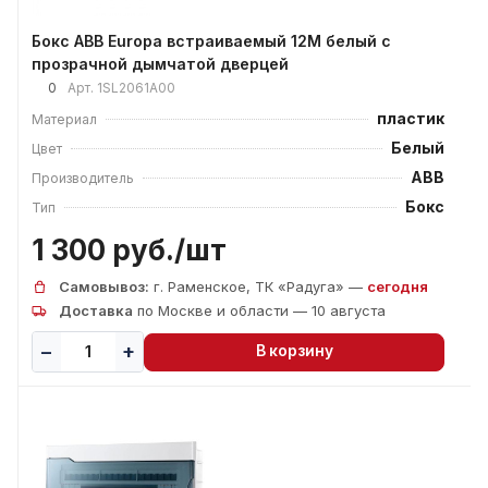
Бокс ABB Europa встраиваемый 12М белый с
прозрачной дымчатой дверцей
0
Арт.
1SL2061А00
пластик
Материал
Белый
Цвет
ABB
Производитель
Бокс
Тип
1 300 руб./
шт
Самовывоз:
г. Раменское, ТК «Радуга» —
сегодня
Доставка
по Москве и области — 10 августа
В корзину