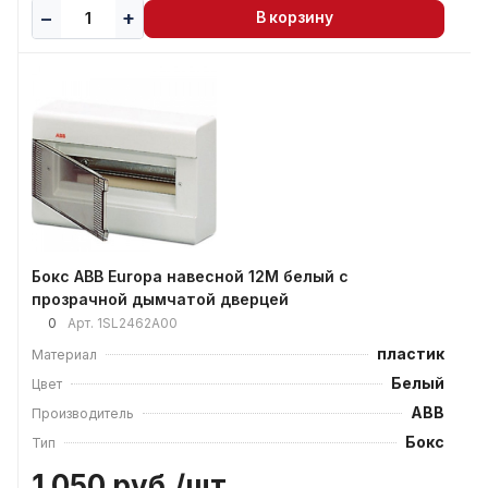
В корзину
Бокс ABB Europa навесной 12М белый с
прозрачной дымчатой дверцей
0
Арт.
1SL2462А00
пластик
Материал
Белый
Цвет
ABB
Производитель
Бокс
Тип
1 050 руб./
шт