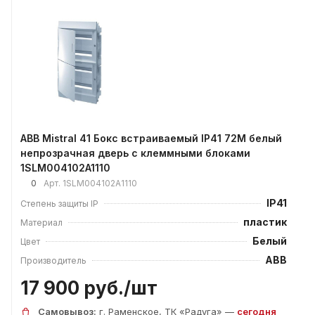
ABB Mistral 41 Бокс встраиваемый IP41 72М белый
непрозрачная дверь с клеммными блоками
1SLM004102A1110
0
Арт.
1SLM004102A1110
IP41
Степень защиты IP
пластик
Материал
Белый
Цвет
ABB
Производитель
17 900 руб./
шт
Самовывоз:
г. Раменское, ТК «Радуга» —
сегодня