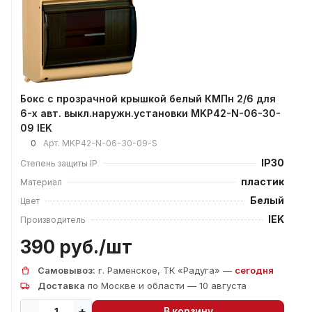
Бокс с прозрачной крышкой белый КМПн 2/6 для
6-х авт. выкл.наружн.установки MKP42-N-06-30-
09 IEK
0
Арт.
MKP42-N-06-30-09-S
IP30
Степень защиты IP
пластик
Материал
Белый
Цвет
IEK
Производитель
390 руб./
шт
Самовывоз:
г. Раменское, ТК «Радуга» —
сегодня
Доставка
по Москве и области — 10 августа
В корзину