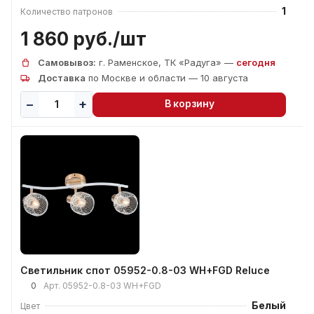
1
Количество патронов
1 860 руб./
шт
Самовывоз:
г. Раменское, ТК «Радуга» —
сегодня
Доставка
по Москве и области — 10 августа
В корзину
Светильник спот 05952-0.8-03 WH+FGD Reluce
0
Арт.
05952-0.8-03 WH+FGD
Белый
Цвет