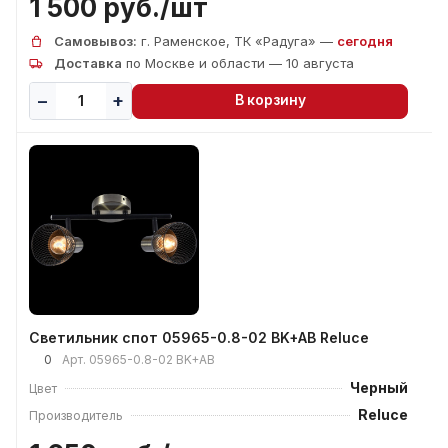
1 500 руб./
шт
Самовывоз:
г. Раменское, ТК «Радуга» —
сегодня
Доставка
по Москве и области — 10 августа
В корзину
Светильник спот 05965-0.8-02 BK+AB Reluce
0
Арт.
05965-0.8-02 BK+AB
Черный
Цвет
Reluce
Производитель