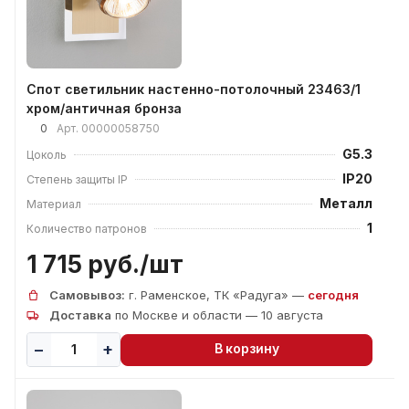
Спот светильник настенно-потолочный 23463/1
хром/античная бронза
0
Арт.
00000058750
G5.3
Цоколь
IP20
Степень защиты IP
Металл
Материал
1
Количество патронов
1 715 руб./
шт
Самовывоз:
г. Раменское, ТК «Радуга» —
сегодня
Доставка
по Москве и области — 10 августа
В корзину