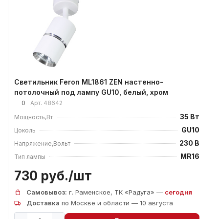
Светильник Feron ML1861 ZEN настенно-
потолочный под лампу GU10, белый, хром
0
Арт.
48642
35 Вт
Мощность,Вт
GU10
Цоколь
230 В
Напряжение,Вольт
MR16
Тип лампы
730 руб./
шт
Самовывоз:
г. Раменское, ТК «Радуга» —
сегодня
Доставка
по Москве и области — 10 августа