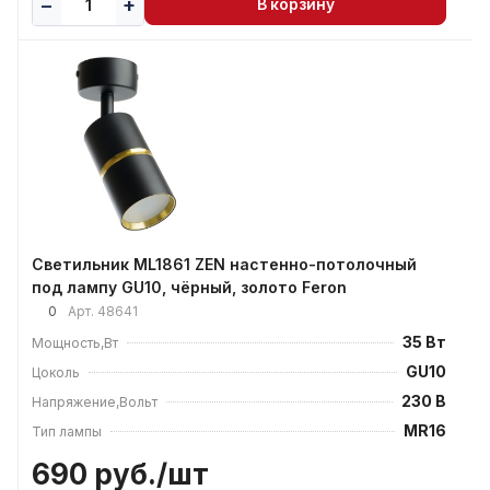
В корзину
Светильник ML1861 ZEN настенно-потолочный
под лампу GU10, чёрный, золото Feron
0
Арт.
48641
35 Вт
Мощность,Вт
GU10
Цоколь
230 В
Напряжение,Вольт
MR16
Тип лампы
690 руб./
шт