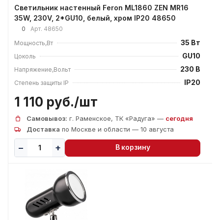
Светильник настенный Feron ML1860 ZEN MR16
35W, 230V, 2*GU10, белый, хром IP20 48650
0
Арт.
48650
35 Вт
Мощность,Вт
GU10
Цоколь
230 В
Напряжение,Вольт
IP20
Степень защиты IP
1 110 руб./
шт
Самовывоз:
г. Раменское, ТК «Радуга» —
сегодня
Доставка
по Москве и области — 10 августа
В корзину