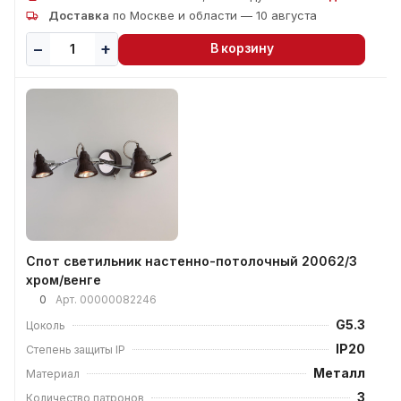
Доставка
по Москве и области — 10 августа
В корзину
Спот светильник настенно-потолочный 20062/3
хром/венге
0
Арт.
00000082246
G5.3
Цоколь
IP20
Степень защиты IP
Металл
Материал
3
Количество патронов