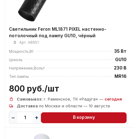
Светильник Feron ML1871 PIXEL настенно-
потолочный под лампу GU10, чёрный
0
Арт.
48651
35 Вт
Мощность,Вт
GU10
Цоколь
230 В
Напряжение,Вольт
MR16
Тип лампы
800 руб./
шт
Самовывоз:
г. Раменское, ТК «Радуга» —
сегодня
Доставка
по Москве и области — 10 августа
В корзину