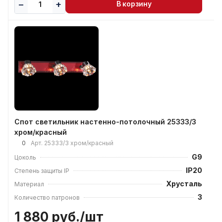
В корзину
Спот светильник настенно-потолочный 25333/3
хром/красный
0
Арт.
25333/3 хром/красный
G9
Цоколь
IP20
Степень защиты IP
Хрусталь
Материал
3
Количество патронов
1 880 руб./
шт