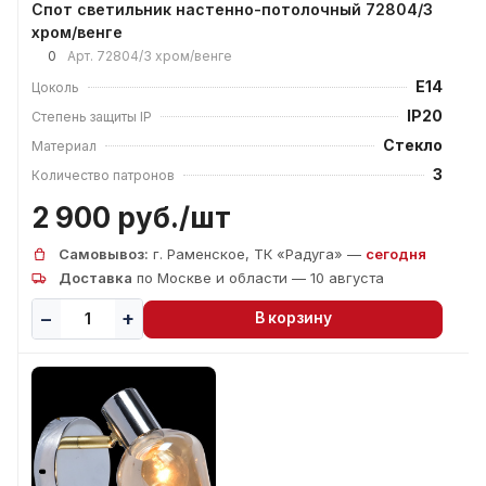
Спот светильник настенно-потолочный 72804/3
хром/венге
0
Арт.
72804/3 хром/венге
E14
Цоколь
IP20
Степень защиты IP
Стекло
Материал
3
Количество патронов
2 900 руб./
шт
Самовывоз:
г. Раменское, ТК «Радуга» —
сегодня
Доставка
по Москве и области — 10 августа
В корзину