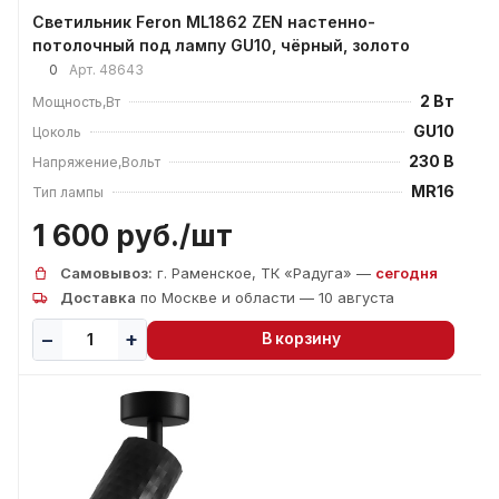
Светильник Feron ML1862 ZEN настенно-
потолочный под лампу GU10, чёрный, золото
0
Арт.
48643
2 Вт
Мощность,Вт
GU10
Цоколь
230 В
Напряжение,Вольт
MR16
Тип лампы
1 600 руб./
шт
Самовывоз:
г. Раменское, ТК «Радуга» —
сегодня
Доставка
по Москве и области — 10 августа
В корзину