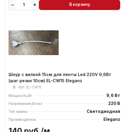
В корзину
Шнур с вилкой 15см для ленты Led 220V 9,6Вт
(шаг резки 10см) EL-CW15 Eleganz
0
Арт.
EL-CW15
9,6 Вт
Мощность,Вт
220 В
Напряжение,Вольт
Светодиодная
Тип лампы
Eleganz
Производитель
140 руб./
м