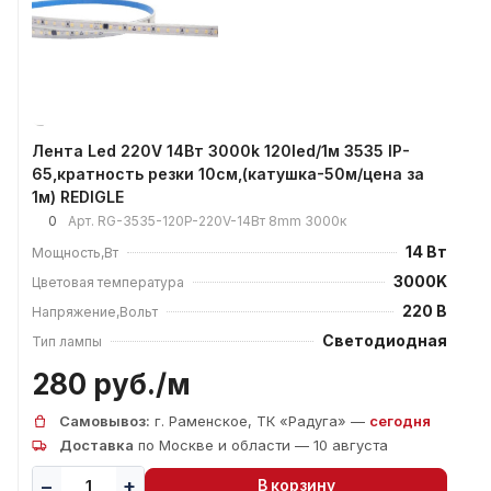
Лента Led 220V 14Вт 3000k 120led/1м 3535 IP-
65,кратность резки 10см,(катушка-50м/цена за
1м) REDIGLE
0
Арт.
RG-3535-120P-220V-14Вт 8mm 3000к
14 Вт
Мощность,Вт
3000K
Цветовая температура
220 В
Напряжение,Вольт
Светодиодная
Тип лампы
280 руб./
м
Самовывоз:
г. Раменское, ТК «Радуга» —
сегодня
Доставка
по Москве и области — 10 августа
В корзину