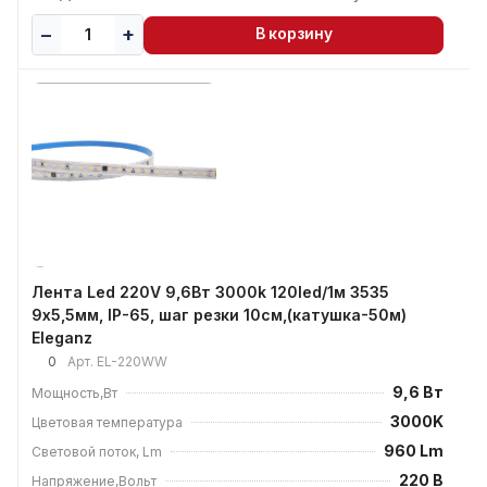
В корзину
Лента Led 220V 9,6Вт 3000k 120led/1м 3535
9х5,5мм, IP-65, шаг резки 10см,(катушка-50м)
Eleganz
0
Арт.
EL-220WW
9,6 Вт
Мощность,Вт
3000K
Цветовая температура
960 Lm
Световой поток, Lm
220 В
Напряжение,Вольт