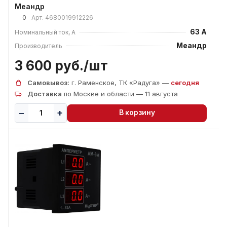
Меандр
0
Арт.
4680019912226
63 А
Номинальный ток, А
Меандр
Производитель
3 600 руб./
шт
Самовывоз:
г. Раменское, ТК «Радуга» —
сегодня
Доставка
по Москве и области — 11 августа
В корзину