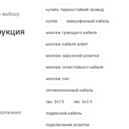
купить термостойкий провод
 выбору.
купэв
микрофонный кабель
рукция
монтаж греющего кабеля
монтаж кабеля апвпг
монтаж наружной розетки
монтаж огнестойкого кабеля
монтаж сип
оптоволоконный кабель
пвс 3х1.5
пвс 3х2.5
апряжения
подвесной кабель
подключение розетки