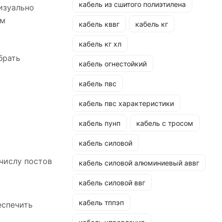
кабель из сшитого полиэтилена
изуально
ом
кабель кввг
кабель кг
кабель кг хл
брать
кабель огнестойкий
кабель пвс
кабель пвс характеристики
кабель пунп
кабель с тросом
кабель силовой
числу постов
кабель силовой алюминиевый аввг
кабель силовой ввг
кабель тппэп
еспечить