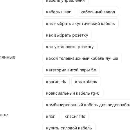
кабель управления
кабель шввп
кабельный завод
как выбрать акустический кабель
как выбрать розетку
как установить розетку
лянные
какой телевизионный кабель лучше
категории витой пары 5e
кввгэнг-ls
квк кабель
коаксиальный кабель rg-6
комбинированный кабель для видеонабл
йное
кпбп
кпэснг frls
купить силовой кабель