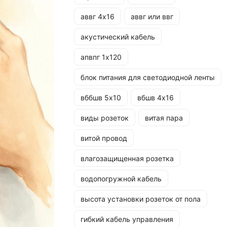
аввг 4х16
аввг или ввг
акустический кабель
апвпг 1х120
блок питания для светодиодной ленты
вббшв 5х10
вбшв 4х16
виды розеток
витая пара
витой провод
влагозащищенная розетка
водопогружной кабель
высота установки розеток от пола
гибкий кабель управления