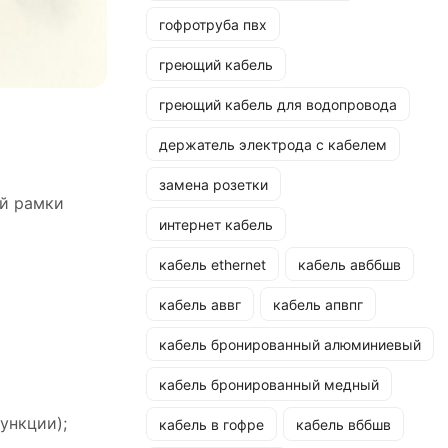
гофротруба пвх
греющий кабель
греющий кабель для водопровода
держатель электрода с кабелем
замена розетки
ой рамки
интернет кабель
кабель ethernet
кабель авббшв
кабель аввг
кабель апвпг
кабель бронированный алюминиевый
кабель бронированный медный
ункции);
кабель в гофре
кабель вббшв