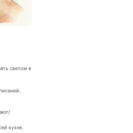
ять светом в
писаний.
ают/
ей кухне.