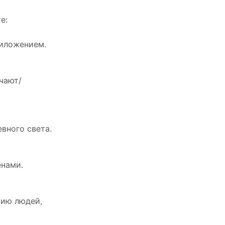
е:
риложением.
чают/
вного света.
енами.
чию людей,