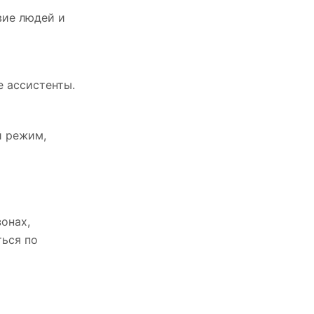
вие людей и
е ассистенты.
й режим,
онах,
ться по