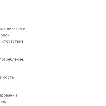
нно полезно в
 риск
в отсутствие
потребление,
оимость
нировании
ия.