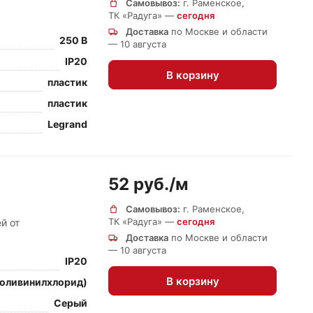
Самовывоз:
г. Раменское,
ТК «Радуга» —
сегодня
Доставка
по Москве и области
250 В
— 10 августа
IP20
В корзину
пластик
пластик
Legrand
52 руб./
м
Самовывоз:
г. Раменское,
ТК «Радуга» —
сегодня
й от
Доставка
по Москве и области
— 10 августа
IP20
В корзину
поливинилхлорид)
Серый