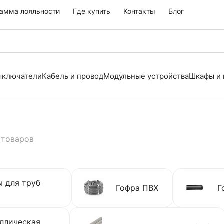
амма лояльности
Где купить
Контакты
Блог
выключатели
Кабель и провод
Модульные устройства
Шкафы и
 товаров
 для труб
Гофра ПВХ
Г
ллическая