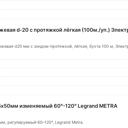
евая d-20 с протяжкой лёгкая (100м./уп.) Элек
жевая d20 мм с зондом-протяжкой, лёгкая, бухта 100 м, Элект
5х50мм изменяемый 60°-120° Legrand METRA
мм, регулируемый 60–120°, Legrand Metra.