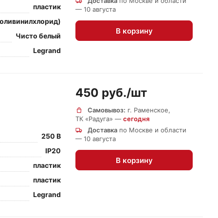
Доставка
по Москве и области
пластик
— 10 августа
поливинилхлорид)
В корзину
Чисто белый
Legrand
450 руб./
шт
Самовывоз:
г. Раменское,
ТК «Радуга» —
сегодня
Доставка
по Москве и области
250 В
— 10 августа
IP20
В корзину
пластик
пластик
Legrand