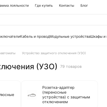
амма лояльности
Где купить
Контакты
Блог
выключатели
Кабель и провод
Модульные устройства
Шкафы и
фавтоматы
Устройство защитного отключения (УЗО)
ключения (УЗО)
79 товаров
Розетка-адаптер
(переносные
олюсные
устройства) с защитным
отключением