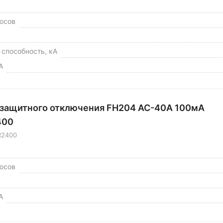
юсов
способность, кА
А
 защитного отключения FH204 AC-40A 100мА
400
R2400
юсов
А