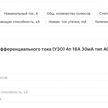
Номинальный ток, А
Общ. количество полюсов
Степ
чающая способность, кА
Номин. ток утечки, mА
Количе
фференциального тока (УЗО) 4п 16А 30мА тип A
юсов
способность, кА
А