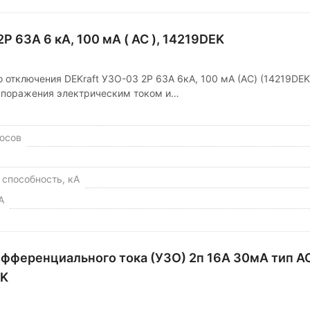
P 63А 6 кА, 100 мА ( AC ), 14219DEK
 отключения DEKraft УЗО-03 2P 63А 6кА, 100 мА (AC) (14219DE
 поражения электрическим током и…
юсов
способность, кА
А
фференциального тока (УЗО) 2п 16А 30мА тип A
EK