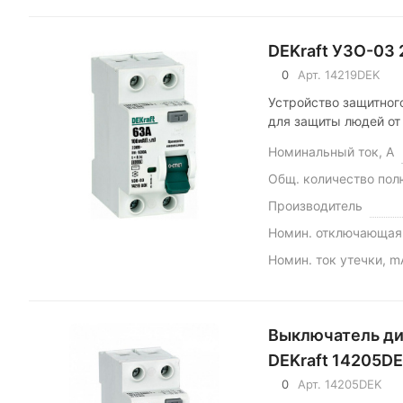
DEKraft УЗО-03 2
0
Арт.
14219DEK
Устройство защитного
для защиты людей от
Номинальный ток, А
Общ. количество пол
Производитель
Номин. отключающая 
Номин. ток утечки, m
Выключатель ди
DEKraft 14205D
0
Арт.
14205DEK