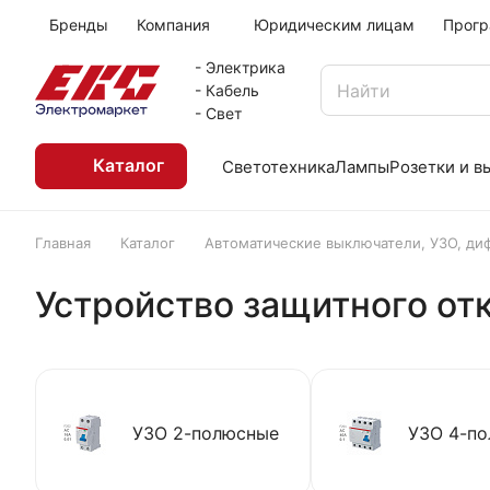
Бренды
Компания
Юридическим лицам
Прогр
- Электрика
- Кабель
- Свет
Каталог
Светотехника
Лампы
Розетки и 
Главная
Каталог
Автоматические выключатели, УЗО, ди
Устройство защитного от
УЗО 2-полюсные
УЗО 4-п