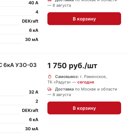
40 А
— 8 августа
4
В корзину
DEKraft
6 кА
30 мА
1 750 руб./
шт
C 6кА УЗО-03
Самовывоз:
г. Раменское,
ТК «Радуга» —
сегодня
Доставка
по Москве и области
32 А
— 8 августа
2
В корзину
DEKraft
6 кА
30 мА