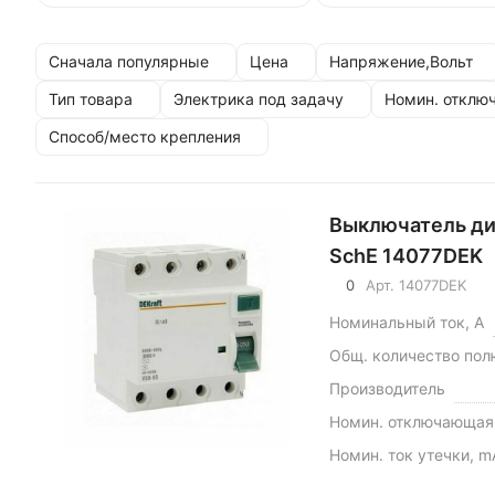
Сначала популярные
Цена
Напряжение,Вольт
Тип товара
Электрика под задачу
Номин. отклю
Способ/место крепления
Выключатель ди
SchE 14077DEK
0
Арт.
14077DEK
Номинальный ток, А
Общ. количество пол
Производитель
Номин. отключающая 
Номин. ток утечки, m