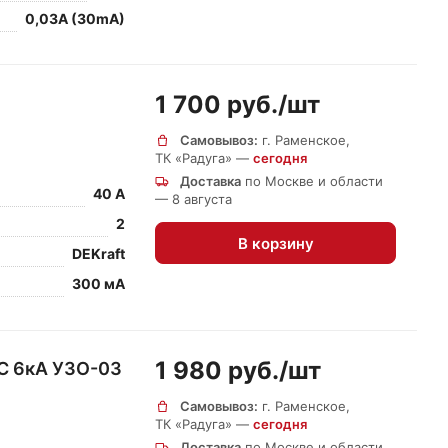
0,03A (30mA)
1 700 руб./
шт
Самовывоз:
г. Раменское,
ТК «Радуга» —
сегодня
Доставка
по Москве и области
40 А
— 8 августа
2
В корзину
DEKraft
300 мА
1 980 руб./
шт
C 6кА УЗО-03
Самовывоз:
г. Раменское,
ТК «Радуга» —
сегодня
Доставка
по Москве и области