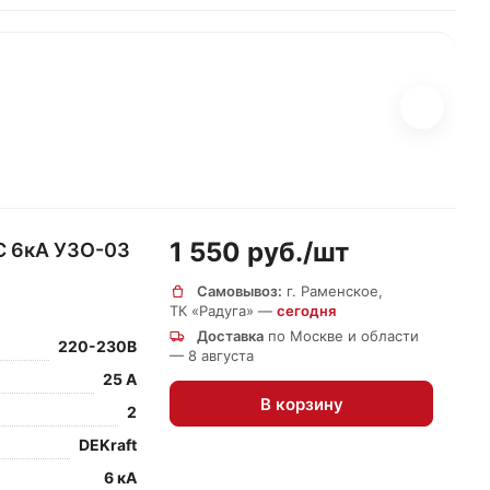
1 550 руб./
шт
C 6кА УЗО-03
Самовывоз:
г. Раменское,
ТК «Радуга» —
сегодня
Доставка
по Москве и области
220-230В
— 8 августа
25 А
В корзину
2
DEKraft
6 кА