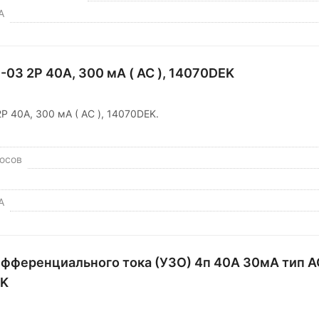
А
-03 2P 40А, 300 мА ( AC ), 14070DEK
P 40А, 300 мА ( AC ), 14070DEK.
юсов
А
фференциального тока (УЗО) 4п 40А 30мА тип A
EK