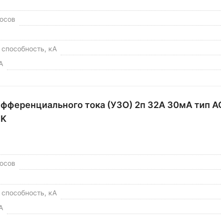
юсов
способность, кА
А
фференциального тока (УЗО) 2п 32А 30мА тип A
EK
юсов
способность, кА
А