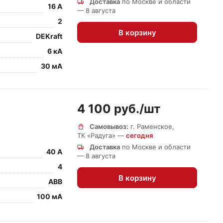
Доставка
по Москве и области
16 А
— 8 августа
2
В корзину
DEKraft
6 кА
30 мА
4 100 руб./
шт
Самовывоз:
г. Раменское,
ТК «Радуга» —
сегодня
Доставка
по Москве и области
40 А
— 8 августа
4
В корзину
ABB
100 мА