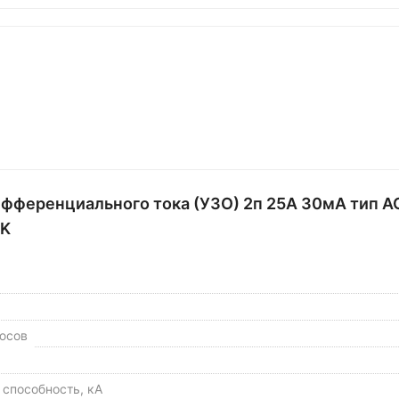
фференциального тока (УЗО) 2п 25А 30мА тип A
EK
юсов
способность, кА