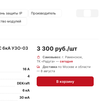
ень защиты IP
Производитель
ство модулей
3 300 руб./
шт
C 6кА УЗО-03
Самовывоз:
г. Раменское,
ТК «Радуга» —
сегодня
Доставка
по Москве и области
16 А
— 8 августа
4
В корзину
DEKraft
6 кА
30 мА