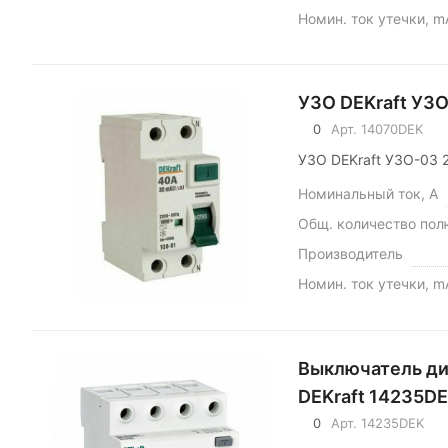
Номин. ток утечки, m
УЗО DEKraft УЗО
0
Арт.
14070DEK
УЗО DEKraft УЗО-03 2
Номинальный ток, А
Общ. количество пол
Производитель
Номин. ток утечки, m
Выключатель ди
DEKraft 14235D
0
Арт.
14235DEK