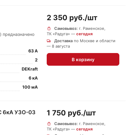
2 350 руб./
шт
Самовывоз:
г. Раменское,
ТК «Радуга» —
сегодня
K) предназначено
Доставка
по Москве и области
— 8 августа
63 А
В корзину
2
DEKraft
6 кА
100 мА
1 750 руб./
шт
C 6кА УЗО-03
Самовывоз:
г. Раменское,
ТК «Радуга» —
сегодня