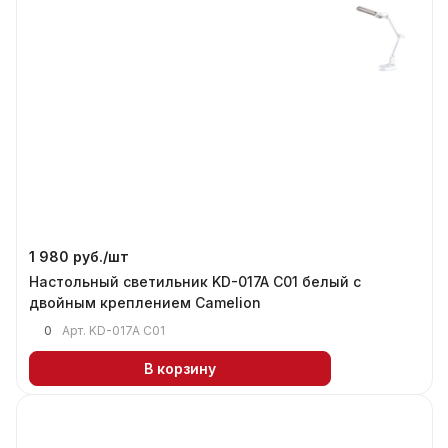
1 980 руб./
шт
Настольный светильник KD-017A C01 белый с
двойным креплением Camelion
0
Арт.
KD-017A C01
В корзину