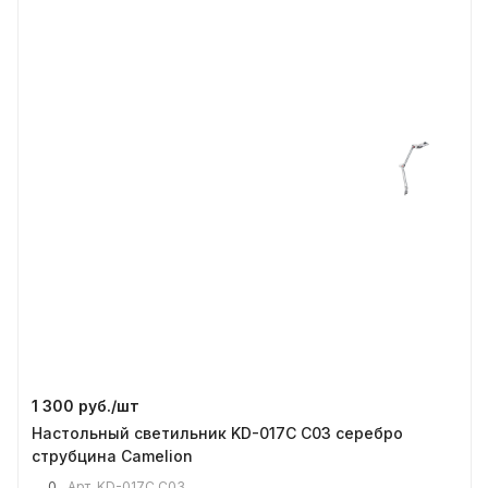
1 300 руб./
шт
Настольный светильник KD-017C C03 серебро
струбцина Camelion
0
Арт.
KD-017C C03