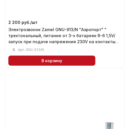
2 200 руб./
шт
Электрозвонок Zamel GNU-913/N "Аэропорт" "
трехтональный, питание от 3-х батареек R-6 1,5V/
запуск при подаче напряжения 230V на контакты
звонка (плавное регулирование силы звука)
0
Арт.
GNU 913/N
В корзину