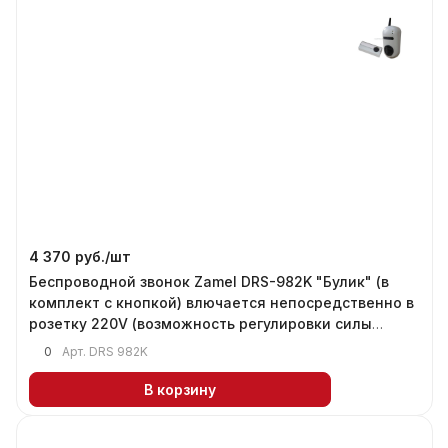
4 370 руб./
шт
Беспроводной звонок Zamel DRS-982K "Булик" (в
комплект с кнопкой) влючается непосредственно в
розетку 220V (возможность регулировки силы
звука)
0
Арт.
DRS 982K
В корзину